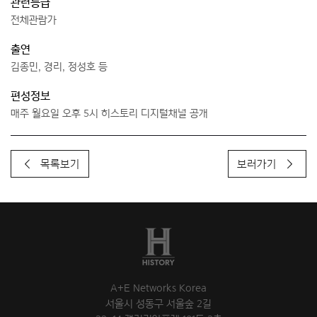
관련등급
전체관람가
출연
김종민, 경리, 정성호 등
편성정보
매주 월요일 오후 5시 히스토리 디지털채널 공개
목록보기
보러가기
A+E Networks Korea
서울시 성동구 서울숲 2길