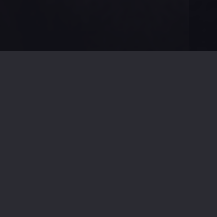
60 데이즈 인: 교도소 라이브
범죄자로 위장한 7명의 일반인이 체험하는 60일간의 교도소 생활
매주 월요일 밤 11시